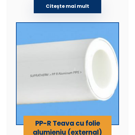
Citește mai mult
PP-R Teava cu folie
alumieniu (external)