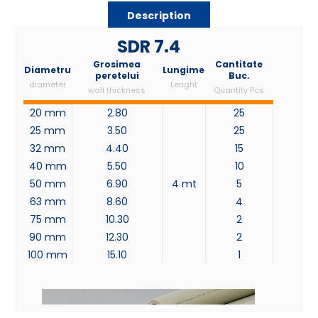
Description
SDR 7.4
Grosimea
Cantitate
Diametru
Lungime
peretelui
Buc.
diameter
Lenght
wall thickness
Quantity Pcs
20 mm
2.80
25
25 mm
3.50
25
32 mm
4.40
15
40 mm
5.50
10
50 mm
6.90
4 mt
5
63 mm
8.60
4
75 mm
10.30
2
90 mm
12.30
2
100 mm
15.10
1