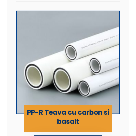
90 mm
15.00
2
100 mm
18.30
1
125 mm
20.80
1
PP-R Teava cu carbon si
basalt