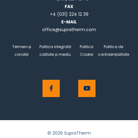
FAX
+4 (031) 224 12 39
E-MAIL
office@supratherm.com
Termeni și
Politica integrată
Politica
Politica de
condiții
calitate și mediu
Cookie
confidențialitate
© 2026 SupraTherm