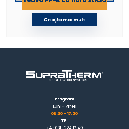
Teava PP-R cu fibra sticla
Citește mai mult
Program
Luni - Vineri
08:30 - 17:00
TEL
+4 (031) 224 12 40