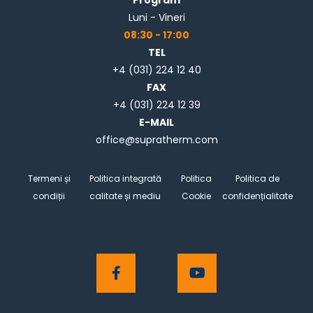
Luni - Vineri
08:30 - 17:00
TEL
+4 (031) 224 12 40
FAX
+4 (031) 224 12 39
E-MAIL
office@supratherm.com
Termeni și
Politica integrată
Politica
Politica de
condiții
calitate și mediu
Cookie
confidențialitate