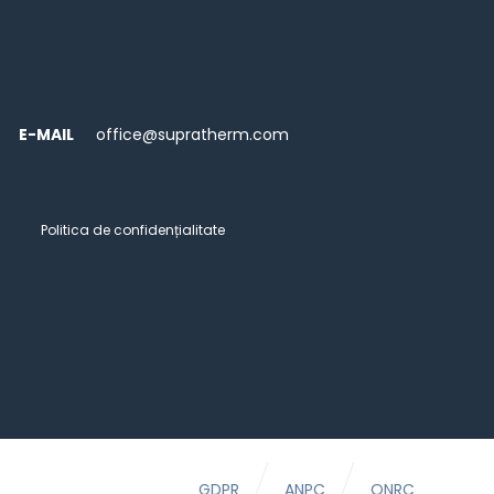
E-MAIL
office@supratherm.com
Politica de confidențialitate
GDPR
ANPC
ONRC